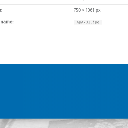
e:
750 × 1061 px
e name:
ApA-31.jpg