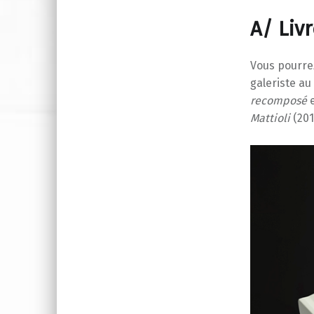
A/ Livr
Vous pourrez
galeriste au
recomposé
e
Mattioli
(201