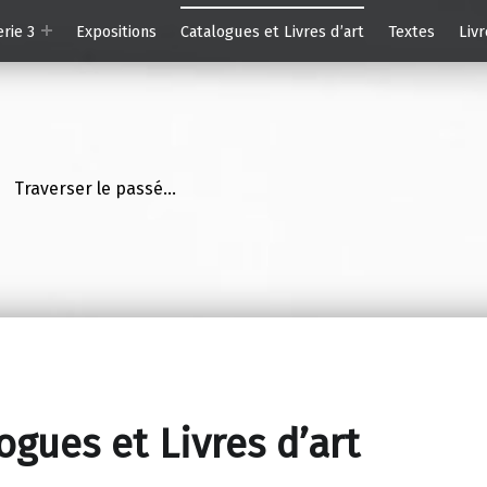
erie 3
Expositions
Catalogues et Livres d’art
Textes
Livr
Traverser le passé…
ogues et Livres d’art