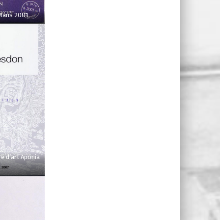
Mans 2001
e d’art Aponia
7