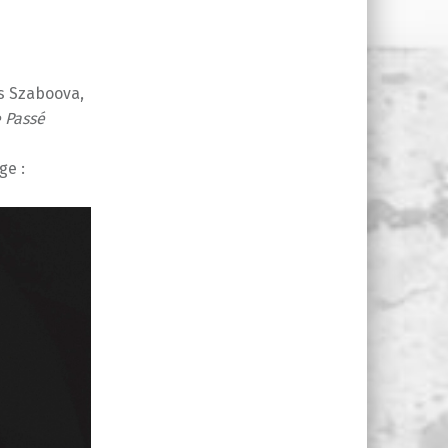
ès Szaboova,
 Passé
ge :