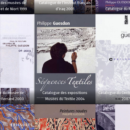
 des musées de
Catalogue de l’institut français
et de Niort 1999
d’Iraq 2001
Catalogue du 
e du musée de
Catalogue des expositions
Catalogue du Centr
-Ferrand 2003
Musées du Textile 2004
200