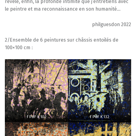
révèle, enfin, la profonde intimité que j’entretiens avec
le peintre et ma reconnaissance en son humanité…
philguesdon 2022
2/Ensemble de 6 peintures sur châssis entoilés de
100×100 cm :
f PdF K 102
f PdF K 132