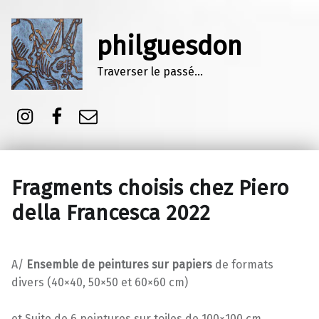
philguesdon
Traverser le passé…
Instagram
Facebook
E-mail
Fragments choisis chez Piero
della Francesca 2022
A/
Ensemble de peintures sur papiers
de formats
divers (40×40, 50×50 et 60×60 cm)
et Suite de 6 peintures sur toiles de 100×100 cm