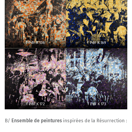
f PdF K 136
f PdF K 169
f PdF K 172
f PdF K 173
B/
Ensemble de peintures
inspirées de la Résurrection :