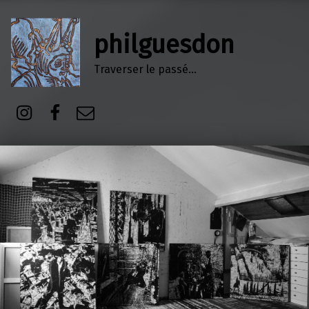
philguesdon
Traverser le passé…
Instagram
Facebook
E-mail