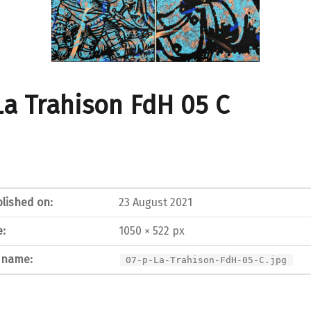
La Trahison FdH 05 C
lished on:
23 August 2021
e:
1050 × 522 px
e name:
07-p-La-Trahison-FdH-05-C.jpg