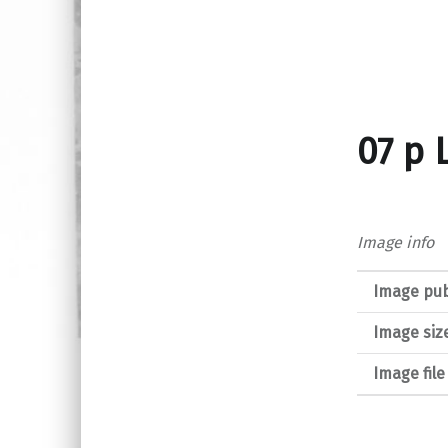
07 p 
Image info
Image pub
Image siz
Image fil